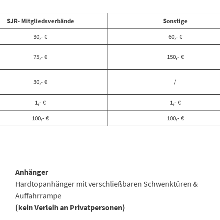
SJR- Mitgliedsverbände
Sonstige
30,- €
60,- €
75,- €
150,- €
30,- €
/
1,- €
1,- €
100,- €
100,- €
Anhänger
Hardtopanhänger mit verschließbaren Schwenktüren &
Auffahrrampe
(kein Verleih an Privatpersonen)