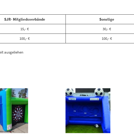
SJR- Mitgliedsverbände
Sonstige
15,- €
30,- €
100,- €
100,- €
it ausgeliehen