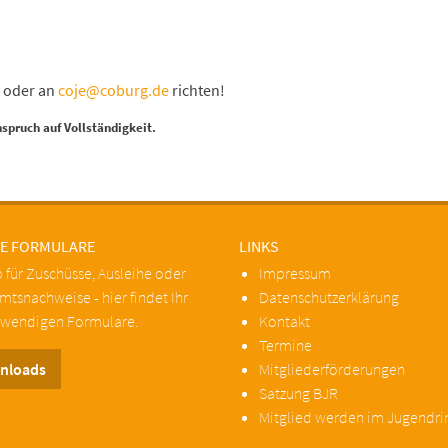
2 oder an
coje@coburg.de
richten!
spruch auf Vollständigkeit.
E FORMULARE
LINKS
 für Zuschüsse, Ausleihe oder
Impressum
tsnachweise - hier findet Ihr
Datenschutzerklärung
twendigen Formulare.
Kontakt
Termine
nloads
Mitgliederförderungen
Satzung BJR
Mitglied werden im Jugendri