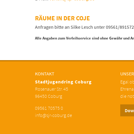
RÄUME IN DER COJE
Anfragen bitte an Silke Lesch unter 09561/89157
Alle Angaben zum Verleihservice sind ohne Gewähr und An
KONTAKT
UNSER
Stadtjugendring Coburg
Egal ob
Rosenauer Str. 45
Ehrenam
96450 Coburg
die no
09561 70575 0
Dow
info@sjr-coburg.de