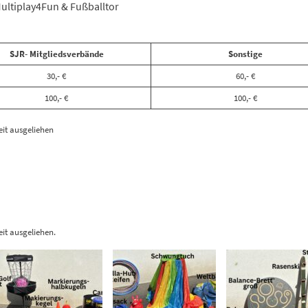
ultiplay4Fun & Fußballtor
SJR- Mitgliedsverbände
Sonstige
30,- €
60,- €
100,- €
100,- €
it ausgeliehen
it ausgeliehen.